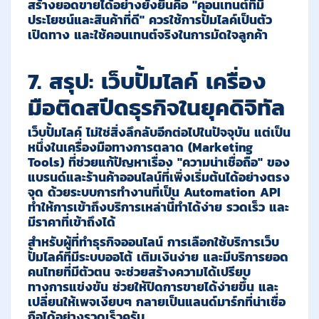
สร้างยอดขายได้อย่างยั่งยืนคือ
"คอนเทนต์ที่มี
ประโยชน์และสินค้าที่ดี"
ควรใช้การปั้มไลค์เป็นตัว
เปิดทาง และใช้คอนเทนต์จริงในการมัดใจลูกค้า
7. สรุป: เว็บปั้มไลค์ เครื่อง
มือติดสปีดธุรกิจในยุคดิจิทัล
เว็บปั้มไลค์
ไม่ใช่สิ่งลึกลับอีกต่อไปในปัจจุบัน แต่เป็น
หนึ่งในเครื่องมือทางการตลาด (Marketing
Tools) ที่ช่วยแก้ปัญหาเรื่อง "ความน่าเชื่อถือ" ของ
แบรนด์และร้านค้าออนไลน์ที่เพิ่งเริ่มต้นได้อย่างตรง
จุด ด้วยระบบการทำงานที่เป็น
Automation API
ทำให้การเข้าถึงบริการเหล่านี้ทำได้ง่าย รวดเร็ว และ
มีราคาที่เข้าถึงได้
สำหรับผู้ที่ทำธุรกิจออนไลน์ การเลือกใช้บริการเว็บ
ปั้มไลค์ที่มีระบบออโต้ เติมเงินง่าย และมีบริการยอด
คนไทยที่มีตัวตน จะช่วยสร้างความได้เปรียบ
ทางการแข่งขัน ช่วยให้ปิดการขายได้ง่ายขึ้น และ
เปลี่ยนให้เพจเงียบๆ กลายเป็นแลนด์มาร์กที่น่าเชื่อ
ถือได้อย่างรวดเร็วครับ