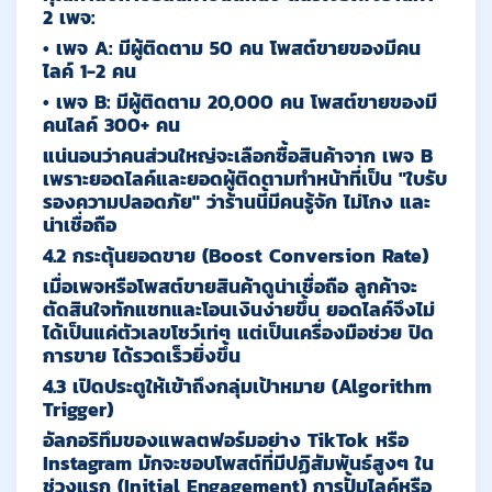
2 เพจ:
•
เพจ A:
มีผู้ติดตาม 50 คน โพสต์ขายของมีคน
ไลค์ 1-2 คน
•
เพจ B:
มีผู้ติดตาม 20,000 คน โพสต์ขายของมี
คนไลค์ 300+ คน
แน่นอนว่าคนส่วนใหญ่จะเลือกซื้อสินค้าจาก
เพจ B
เพราะยอดไลค์และยอดผู้ติดตามทำหน้าที่เป็น "ใบรับ
รองความปลอดภัย" ว่าร้านนี้มีคนรู้จัก ไม่โกง และ
น่าเชื่อถือ
4.2 กระตุ้นยอดขาย (Boost Conversion Rate)
เมื่อเพจหรือโพสต์ขายสินค้าดูน่าเชื่อถือ ลูกค้าจะ
ตัดสินใจทักแชทและโอนเงินง่ายขึ้น ยอดไลค์จึงไม่
ได้เป็นแค่ตัวเลขโชว์เท่ๆ แต่เป็นเครื่องมือช่วย
ปิด
การขาย
ได้รวดเร็วยิ่งขึ้น
4.3 เปิดประตูให้เข้าถึงกลุ่มเป้าหมาย (Algorithm
Trigger)
อัลกอริทึมของแพลตฟอร์มอย่าง TikTok หรือ
Instagram มักจะชอบโพสต์ที่มีปฏิสัมพันธ์สูงๆ ใน
ช่วงแรก (Initial Engagement) การปั้มไลค์หรือ