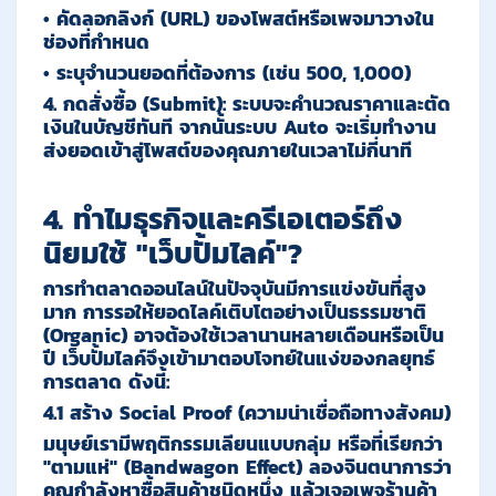
• คัดลอกลิงก์ (URL) ของโพสต์หรือเพจมาวางใน
ช่องที่กำหนด
• ระบุจำนวนยอดที่ต้องการ (เช่น 500, 1,000)
4.
กดสั่งซื้อ (Submit):
ระบบจะคำนวณราคาและตัด
เงินในบัญชีทันที จากนั้นระบบ Auto จะเริ่มทำงาน
ส่งยอดเข้าสู่โพสต์ของคุณภายในเวลาไม่กี่นาที
4. ทำไมธุรกิจและครีเอเตอร์ถึง
นิยมใช้ "เว็บปั้มไลค์"?
การทำตลาดออนไลน์ในปัจจุบันมีการแข่งขันที่สูง
มาก การรอให้ยอดไลค์เติบโตอย่างเป็นธรรมชาติ
(Organic) อาจต้องใช้เวลานานหลายเดือนหรือเป็น
ปี เว็บปั้มไลค์จึงเข้ามาตอบโจทย์ในแง่ของกลยุทธ์
การตลาด ดังนี้:
4.1 สร้าง Social Proof (ความน่าเชื่อถือทางสังคม)
มนุษย์เรามีพฤติกรรมเลียนแบบกลุ่ม หรือที่เรียกว่า
"ตามแห่" (Bandwagon Effect)
ลองจินตนาการว่า
คุณกำลังหาซื้อสินค้าชนิดหนึ่ง แล้วเจอเพจร้านค้า