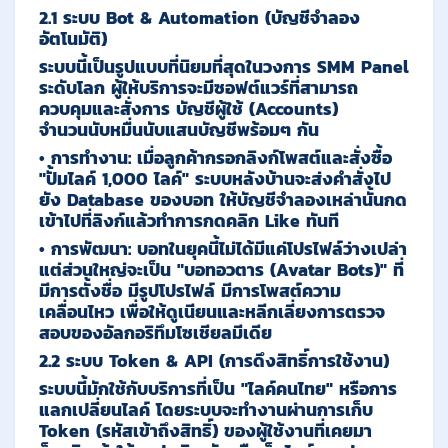
2.1 ระบบ Bot & Automation (บัญชีจำลอง
อัตโนมัติ)
ระบบนี้เป็นรูปแบบที่นิยมที่สุดในวงการ SMM Panel
ระดับโลก ผู้ให้บริการจะมีซอฟต์แวร์ที่สามารถ
ควบคุมและสั่งการ บัญชีผู้ใช้ (Accounts)
จำนวนนับหมื่นนับแสนบัญชีพร้อมๆ กัน
•
การทำงาน:
เมื่อลูกค้ากรอกลิงก์โพสต์และสั่งซื้อ
"ปั้มไลค์ 1,000 ไลค์" ระบบหลังบ้านจะส่งคำสั่งไป
ยัง Database ของบอท ให้บัญชีจำลองเหล่านั้นกด
เข้าไปที่ลิงก์แล้วทำการกดคลิก Like ทันที
•
การพัฒนา:
บอทในยุคนี้ไม่ได้มีแค่โปรไฟล์ว่างเปล่า
แต่ส่วนใหญ่จะเป็น
"บอทอวตาร (Avatar Bots)"
ที่
มีการตั้งชื่อ มีรูปโปรไฟล์ มีการโพสต์ความ
เคลื่อนไหว เพื่อให้ดูเนียนและหลีกเลี่ยงการตรวจ
สอบของอัลกอริทึมโซเชียลมีเดีย
2.2 ระบบ Token & API (การดึงสิทธิ์การใช้งาน)
ระบบนี้มักใช้กับบริการที่เป็น
"ไลค์คนไทย"
หรือการ
แลกเปลี่ยนไลค์ โดยระบบจะทำงานผ่านการเก็บ
Token (รหัสเข้าถึงสิทธิ์)
ของผู้ใช้งานที่เคยมา