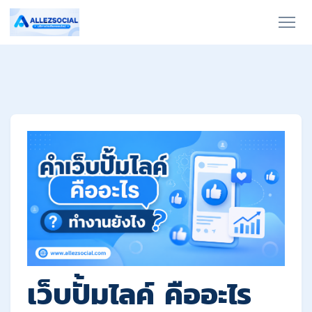
เว็บปั้มไลค์ คืออะไร