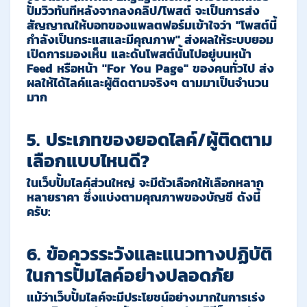
ปั้มวิวทันทีหลังจากลงคลิป/โพสต์ จะเป็นการส่ง
สัญญาณให้บอทของแพลตฟอร์มเข้าใจว่า
"โพสต์นี้
กำลังเป็นกระแสและมีคุณภาพ"
ส่งผลให้ระบบยอม
เปิดการมองเห็น และดันโพสต์นั้นไปอยู่บนหน้า
Feed หรือหน้า "For You Page" ของคนทั่วไป ส่ง
ผลให้ได้ไลค์และผู้ติดตามจริงๆ ตามมาเป็นจำนวน
มาก
5. ประเภทของยอดไลค์/ผู้ติดตาม
เลือกแบบไหนดี?
ในเว็บปั้มไลค์ส่วนใหญ่ จะมีตัวเลือกให้เลือกหลาก
หลายราคา ซึ่งแบ่งตามคุณภาพของบัญชี ดังนี้
ครับ:
6. ข้อควรระวังและแนวทางปฏิบัติ
ในการปั้มไลค์อย่างปลอดภัย
แม้ว่าเว็บปั้มไลค์จะมีประโยชน์อย่างมากในการเร่ง