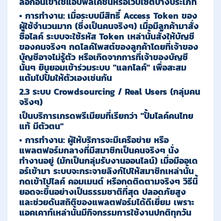
ล็อกอินเข้าใช้แอปพลิเคชันหรือเว็บไซต์บางประเภท
•
การทำงาน:
เมื่อระบบมีสิทธิ์ Access Token ของ
ผู้ใช้จำนวนมาก (ซึ่งเป็นคนจริงๆ) เมื่อมีลูกค้ามาสั่ง
ซื้อไลค์ ระบบจะใช้รหัส Token เหล่านั้นสั่งให้บัญชี
ของคนจริงๆ กดไลค์โพสต์ของลูกค้าโดยที่เจ้าของ
บัญชีอาจไม่รู้ตัว หรือเกิดจากการที่เจ้าของบัญชี
นั้นๆ ยินยอมเข้าร่วมระบบ "แลกไลค์" เพื่อสะสม
แต้มไปปั้มให้ตัวเองเช่นกัน
2.3 ระบบ Crowdsourcing / Real Users (กลุ่มคน
จริงๆ)
เป็นบริการเกรดพรีเมียมที่เรียกว่า
"ปั้มไลค์คนไทย
แท้ มีตัวตน"
•
การทำงาน:
ผู้ให้บริการจะมีเครือข่าย หรือ
แพลตฟอร์มกลางที่มีสมาชิกเป็นคนจริงๆ นั่ง
ทำงานอยู่ (มักเป็นกลุ่มรับงานออนไลน์) เมื่อมีออเด
อร์เข้ามา ระบบจะกระจายลิงก์ไปให้สมาชิกเหล่านั้น
กดเข้าไปไลค์ คอมเมนต์ หรือกดติดตามจริงๆ วิธีนี้
ยอดจะขึ้นอย่างเป็นธรรมชาติที่สุด ปลอดภัยสูง
และช่วยดันสถิติของแพลตฟอร์มได้ดีเยี่ยม เพราะ
แอคเคาท์เหล่านั้นมีกิจกรรมการใช้งานปกติทุกวัน