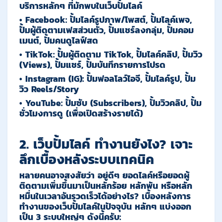
บริการหลักๆ ที่มักพบในเว็บปั้มไลค์
•
Facebook:
ปั้มไลค์รูปภาพ/โพสต์, ปั้มไลค์เพจ,
ปั้มผู้ติดตามเฟสส่วนตัว, ปั้มแชร์ลงกลุ่ม, ปั้มคอม
เมนต์, ปั้มคนดูไลฟ์สด
•
TikTok:
ปั้มผู้ติดตาม TikTok, ปั้มไลค์คลิป, ปั้มวิว
(Views), ปั้มแชร์, ปั้มบันทึกรายการโปรด
•
Instagram (IG):
ปั้มฟอลโลว์ไอจี, ปั้มไลค์รูป, ปั้ม
วิว Reels/Story
•
YouTube:
ปั้มซับ (Subscribers), ปั้มวิวคลิป, ปั้ม
ชั่วโมงการดู (เพื่อเปิดสร้างรายได้)
2. เว็บปั้มไลค์ ทำงานยังไง? เจาะ
ลึกเบื้องหลังระบบเทคนิค
หลายคนอาจสงสัยว่า อยู่ดีๆ ยอดไลค์หรือยอดผู้
ติดตามเพิ่มขึ้นมาเป็นหลักร้อย หลักพัน หรือหลัก
หมื่นในเวลาอันรวดเร็วได้อย่างไร? เบื้องหลังการ
ทำงานของเว็บปั้มไลค์ในปัจจุบัน หลักๆ แบ่งออก
เป็น 3 ระบบใหญ่ๆ ดังนี้ครับ: