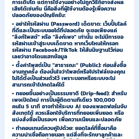
การเติบโต แต่การใช้งานอย่างไม่ถูกวิธีก็อาจส่งผล
เสียได้เช่นกัน นี่คือสิ่งที่ผู้ใช้งานต้องรู้เพื่อความ
ปลอดภัยของบัญชีครับ:
•
อย่าให้รหัสผ่าน (Password) เด็ดขาด:
เว็บปั้มไลค์
ที่ดีและเป็นระบบออโต้ที่ปลอดภัย
จะขอเพียงแค่
"ลิงก์โพสต์" หรือ "ลิงก์เพจ" เท่านั้น
จะไม่มีการขอ
รหัสผ่านเข้าสู่ระบบเด็ดขาด หากเว็บไหนให้กรอก
รหัสผ่าน Facebook/TikTok ให้สันนิษฐานไว้ก่อน
เลยว่าอาจโดนแฮกข้อมูล
•
ตั้งค่าโพสต์เป็น "สาธารณะ" (Public):
ก่อนสั่งซื้อ
งานทุกครั้ง ต้องมั่นใจว่าโพสต์หรือโปรไฟล์ของคุณ
ไม่ได้ตั้งเป็นส่วนตัวไว้ เพราะบอทหรือระบบจะไม่
สามารถเข้าไปกดไลค์ได้
•
ทยอยขึ้นอย่างเป็นธรรมชาติ (Drip-feed):
สำหรับ
เพจเปิดใหม่ การปั้มผู้ติดตามทีเดียว 100,000
คนใน 5 นาที อาจทำให้ระบบ AI ของแพลตฟอร์มจับ
สังเกตได้ ควรเลือกใช้บริการที่ทยอยเพิ่มยอด หรือ
แบ่งสั่งซื้อเป็นรอบๆ เพื่อความเนียนและปลอดภัย
•
ทำคอนเทนต์ควบคู่ไปด้วย:
ยอดไลค์ที่ซื้อมาคือ
ความน่าเชื่อถือภายนอก แต่สิ่งที่จะรักษาลูกค้าและ