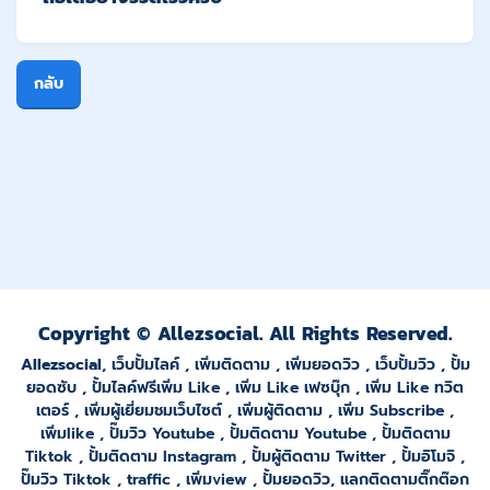
กลับ
Copyright © Allezsocial. All Rights Reserved.
Allezsocial
,
เว็บปั้มไลค์
,
เพิ่มติดตาม
,
เพิ่มยอดวิว
,
เว็บปั้มวิว
,
ปั้ม
ยอดซั
บ ,
ปั้มไลค์ฟรีเพิ่ม Like
,
เพิ่ม Like เฟซบุ๊ก
,
เพิ่ม Like ทวิต
เตอร์
,
เพิ่มผู้เยี่ยมชมเว็บไซต์
,
เพิ่มผู้ติดตาม
,
เพิ่ม Subscribe
,
เพิ่มlike
,
ปั๊มวิว Youtube
,
ปั้มติดตาม Youtube
,
ปั้มติดตาม
Tiktok
,
ปั้มติดตาม Instagram
,
ปั้มผู้ติดตาม Twitter
,
ปั้มอิโมจิ
,
ปั๊มวิว Tiktok
,
traffic
,
เพิ่มview
,
ปั้มยอดวิว
,
แลกติดตามติ๊กต๊อก