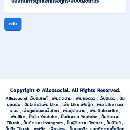
ป้องกันการถูกแฮ็กหรือถูกระงับบัญชีถาวร
กลับ
Copyright © Allezsocial. All Rights Reserved.
Allezsocial
,
เว็บปั้มไลค์
,
เพิ่มติดตาม
,
เพิ่มยอดวิว
,
เว็บปั้มวิว
,
ปั้ม
ยอดซั
บ ,
ปั้มไลค์ฟรีเพิ่ม Like
,
เพิ่ม Like เฟซบุ๊ก
,
เพิ่ม Like ทวิต
เตอร์
,
เพิ่มผู้เยี่ยมชมเว็บไซต์
,
เพิ่มผู้ติดตาม
,
เพิ่ม Subscribe
,
เพิ่มlike
,
ปั๊มวิว Youtube
,
ปั้มติดตาม Youtube
,
ปั้มติดตาม
Tiktok
,
ปั้มติดตาม Instagram
,
ปั้มผู้ติดตาม Twitter
,
ปั้มอิโมจิ
,
ปั๊มวิว Tiktok
,
traffic
,
เพิ่มview
,
ปั้มยอดวิว
,
แลกติดตามติ๊กต๊อก