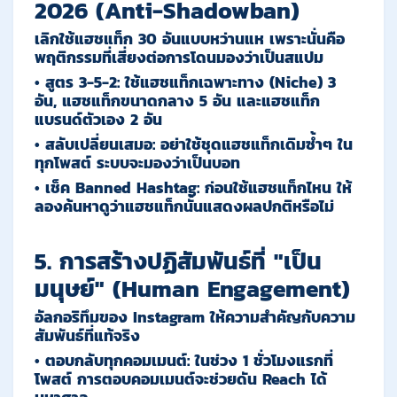
2026 (Anti-Shadowban)
เลิกใช้แฮชแท็ก 30 อันแบบหว่านแห เพราะนั่นคือ
พฤติกรรมที่เสี่ยงต่อการโดนมองว่าเป็นสแปม
•
สูตร 3-5-2:
ใช้แฮชแท็กเฉพาะทาง (Niche) 3
อัน, แฮชแท็กขนาดกลาง 5 อัน และแฮชแท็ก
แบรนด์ตัวเอง 2 อัน
•
สลับเปลี่ยนเสมอ:
อย่าใช้ชุดแฮชแท็กเดิมซ้ำๆ ใน
ทุกโพสต์ ระบบจะมองว่าเป็นบอท
•
เช็ค Banned Hashtag:
ก่อนใช้แฮชแท็กไหน ให้
ลองค้นหาดูว่าแฮชแท็กนั้นแสดงผลปกติหรือไม่
5. การสร้างปฏิสัมพันธ์ที่ "เป็น
มนุษย์" (Human Engagement)
อัลกอริทึมของ Instagram ให้ความสำคัญกับความ
สัมพันธ์ที่แท้จริง
•
ตอบกลับทุกคอมเมนต์:
ในช่วง 1 ชั่วโมงแรกที่
โพสต์ การตอบคอมเมนต์จะช่วยดัน Reach ได้