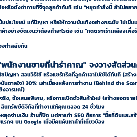
ือตั้งคำถามที่จี้จุดลูกค้าทันที เช่น "หยุดทำสิ่งนี้ ถ้าไม่อยากใ
ป็นประโยชน์ แก้ปัญหา หรือให้ความบันเทิงอย่างกระชับ ไม่เยิ่นเ
้าอย่างชัดเจนว่าต้องทำอะไรต่อ เช่น "กดตระกร้าเหลืองเพื่อรั
องทำสลับกัน
น "พนักงานขายที่น่ารำคาญ" จงวางสัดส่วนค
ปัญหา สอนวิธีใช้ หรือแชร์ทริคที่ลูกค้าเอาไปใช้ได้ทันที (สร้างค
บันดาลใจ
) 30%:
เล่าเบื้องหลังการทำงาน (Behind the Scen
เชิงอารมณ์)
ช้จริง, ข้อเสนอพิเศษ, หรือการเปิดตัวสินค้าใหม่ (สร้างยอดขาย
ินทรัพย์ดิจิทัลที่ทำงานให้คุณตลอด 24 ชั่วโมง
หยุดจ่ายเงิน ร้านก็ปิด แต่การทำ SEO คือการ "ซื้อที่ดินและสร
รกๆ บน Google เมื่อมีคนค้นหาคำที่เกี่ยวข้อง