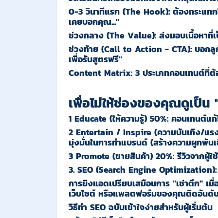
0-3
วินาทีแรก
(The Hook):
ต้องกระแทกใจหร
เคยบอกคุณ..."
ช่วงกลาง
(The Value):
ส่งมอบเนื้อหาที่เ
ช่วงท้าย
(Call to Action - CTA):
บอกลูกค
เพื่อรับสูตรฟรี"
Content Matrix: 3 ประเภทคอนเทนต์ที่ต้
เพื่อไม่ให้ช่องของคุณดูเป็
1
Educate (
ให้ความรู้
) 50%:
คอนเทนต์แก้ไข
2
Entertain / Inspire (
ความบันเทิง
/
แรง
มุ่งมั่นในการทำแบรนด์ (สร้างความผูกพัน
3
Promote (
ขายสินค้า
) 20%:
รีวิวจากผู้ใ
3. SEO (Search Engine Optimization): ส
การยิงแอดเปรียบเสมือนการ "เช่าตึก" เมื่อ
เว็บไซต์ หรือแพลตฟอร์มของคุณติดอันดับแ
วิธีทำ SEO ฉบับเข้าใจง่ายสำหรับผู้เริ่มต้น