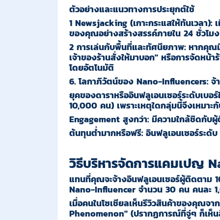
ตัวอย่างและแนวทางการประยุกต์ใช้
1
Newsjacking (
เกาะกระแสให้ทันเวลา
):
เม
ของคุณอย่างสร้างสรรค์ภายใน 24 ชั่วโมง
2 การเล่นกับพื้นที่และทัศนียภาพ
:
หากคุณมี
เจ้าของร้านสั่งให้มาบอก" หรือการจัดหน้าร
โดยอัตโนมัติ
6. โลกาภิวัตน์ของ Nano-Influencers: จ้า
ยุคของดาราหรืออินฟลูเอนเซอร์ระดับเบอร์
10,000
คน
)
เพราะเหตุใดกลุ่มนี้จึงเหมาะ
Engagement
สูงกว่า
:
มีความใกล้ชิดกับผู
ต้นทุนต่ำมากหรือฟรี
:
อินฟลูเอนเซอร์ระดับ 
วิธีบริหารจัดการแคมเปญ N
แทนที่คุณจะจ้างอินฟลูเอนเซอร์ผู้ติดตาม 
Nano-Influencer จำนวน 30 คน คนละ 1,
เมื่อคนในโซเชียลเห็นรีวิวสินค้าของคุณจา
Phenomenon" (
ปรากฏการณ์ที่จู่ๆ
ก็เห็น