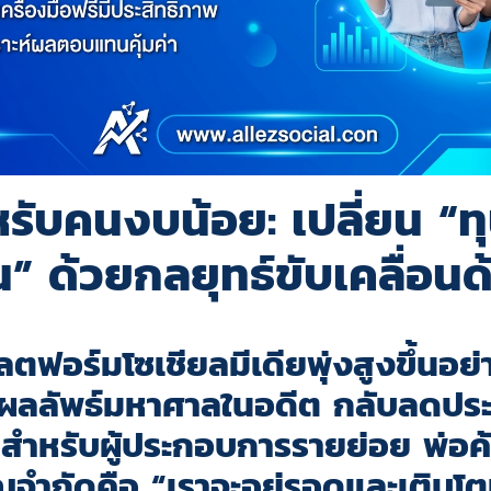
รับคนงบน้อย: เปลี่ยน “ทุ
 ด้วยกลยุทธ์ขับเคลื่อนด
ฟอร์มโซเชียลมีเดียพุ่งสูงขึ้นอย่า
้ผลลัพธ์มหาศาลในอดีต กลับลดประ
ุดสำหรับผู้ประกอบการรายย่อย พ่อค
าณจำกัดคือ
“
เราจะอยู่รอดและเติบ