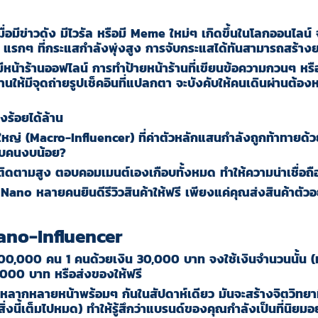
ื่อมีข่าวดัง มีไวรัล หรือมี Meme ใหม่ๆ เกิดขึ้นในโลกออนไลน์
 แรกๆ ที่กระแสกำลังพุ่งสูง การจับกระแสได้ทันสามารถสร้าง
หน้าร้านออฟไลน์ การทำป้ายหน้าร้านที่เขียนข้อความกวนๆ หรือ
้านให้มีจุดถ่ายรูปเช็คอินที่แปลกตา จะบังคับให้คนเดินผ่านต้อง
งร้อยได้ล้าน
ใหญ่ (Macro-Influencer) ที่ค่าตัวหลักแสนกำลังถูกท้าทายด้
กับคนงบน้อย?
้ติดตามสูง ตอบคอมเมนต์เองเกือบทั้งหมด ทำให้ความน่าเชื่อถ
Nano หลายคนยินดีรีวิวสินค้าให้ฟรี เพียงแค่คุณส่งสินค้าตัว
ano-Influencer
100,000 คน 1 คนด้วยเงิน 30,000 บาท จงใช้เงินจำนวนนั้น (หร
000 บาท หรือส่งของให้ฟรี
กหลากหลายหน้าพร้อมๆ กันในสัปดาห์เดียว มันจะสร้างจิตวิทยาที
สิ่งนี้เต็มไปหมด
)
ทำให้รู้สึกว่าแบรนด์ของคุณกำลังเป็นที่นิยม