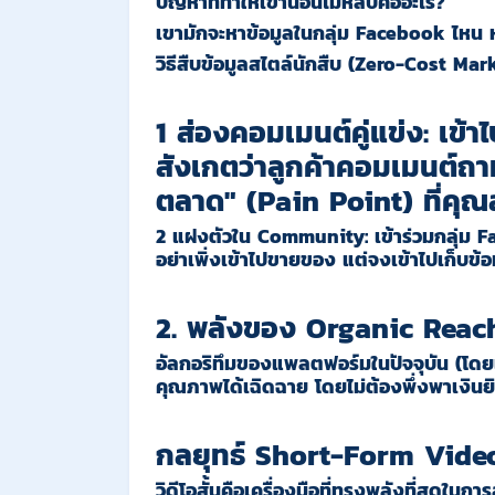
ปัญหาที่ทำให้เขานอนไม่หลับคืออะไร?
เขามักจะหาข้อมูลในกลุ่ม Facebook ไห
วิธีสืบข้อมูลสไตล์นักสืบ (Zero-Cost Ma
1 ส่องคอมเมนต์คู่แข่ง
:
เข้าไ
สังเกตว่าลูกค้าคอมเมนต์ถาม
ตลาด" (Pain Point) ที่คุณ
2 แฝงตัวใน
Community:
เข้าร่วมกลุ่ม 
อย่าเพิ่งเข้าไปขายของ แต่จงเข้าไปเก็บข้
2. พลังของ Organic Reach
อัลกอริทึมของแพลตฟอร์มในปัจจุบัน (โดย
คุณภาพได้เฉิดฉาย โดยไม่ต้องพึ่งพาเงิ
กลยุทธ์ Short-Form Video: 
วิดีโอสั้นคือเครื่องมือที่ทรงพลังที่สุดใน