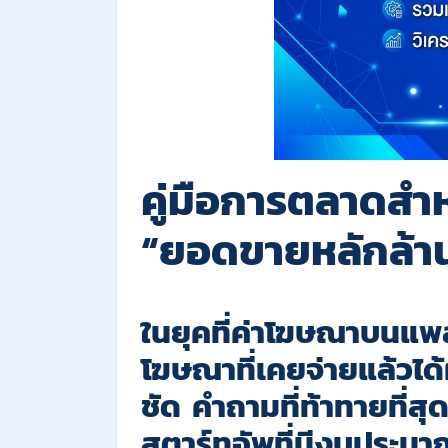
คู่มือการตลาดสำห
“ยอดขายหลักล้าน”
ในยุคที่ค่าโฆษณาบนแพลต
โฆษณาที่เคยจ่ายแล้วได
ชัด คำถามที่ท้าทายที่ส
สตาร์ทอัพที่มีงบประม