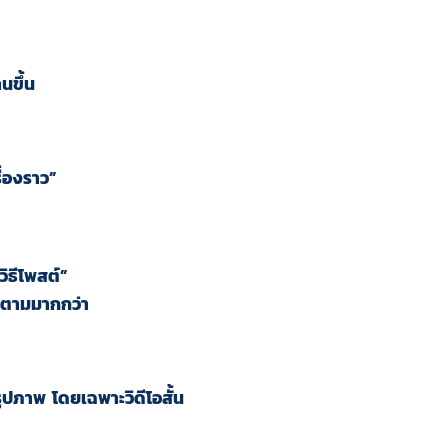
นขึ้น
่องราว”
นวิธีโพสต์”
ิดตามมากกว่า
ูปภาพ โดยเฉพาะวิดีโอสั้น