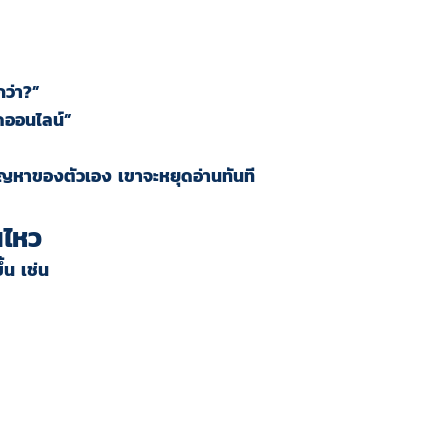
กว่า?”
าดออนไลน์”
ือปัญหาของตัวเอง เขาจะหยุดอ่านทันที
นไหว
้น เช่น