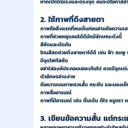
หากเปิดได้แรงและตรงจุด คนจะมีโอกาสอ่าน
2. ใช้ภาพที่ดึงสายตา
ภาพคือสิ่งแรกที่คนเห็นก่อนอ่านข้อความเ
ภาพที่ช่วยหยุดคนได้ดีมักมีลักษณะดังนี้
สีชัดและตัดกัน
โทนสีสดช่วยดึงสายตาได้ดี เช่น ฟ้า ชมพู 
มีจุดโฟกัสชัด
อย่าใส่องค์ประกอบเยอะเกินไป ควรมีจุดเด่
ตัวอักษรอ่านง่าย
ข้อความบนภาพควรสั้น กระชับ และมองเห็นช
ภาพสื่ออารมณ์
ภาพที่มีอารมณ์ เช่น ตื่นเต้น ดีใจ หรูหรา 
3. เขียนข้อความสั้น แต่กร
หลายคนพยายามอธิบายทุกอย่างในโพสต์เดีย