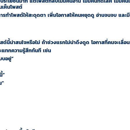
มีประโยชน์มาก แต่โพสต์กลับไม่มีคนอ่าน ไม่มีคนกดไลค์ ไม่มีคนแชร์
คนเห็นโพสต์
ารทำโพสต์ให้สะดุดตา เพิ่มโอกาสให้คนหยุดดู อ่านจนจบ และมี
ต์นี้น่าสนใจหรือไม่ ถ้าช่วงแรกไม่น่าดึงดูด โอกาสที่คนจะเลื่อ
แทกความรู้สึกทันที เช่น
บอยู่”
้”
น”