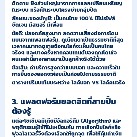
ติดตาม ซึ่งส่วนใหญ่มาจากการแลกเปลี่ยนเหรียญ
ในระบบ หรือเป็นระบบโครงข่ายกลุ่มปิด
ลักษณะของบัญชี
:
เป็นคนไทย 100% มีโปรไฟล์
ชัดเจน มีสตอรี่ มีเพื่อน
ข้อดี
:
ปลอดภัยสูงมาก ลดความเสี่ยงต่อการโดน
แบนจากแพลตฟอร์ม, ดูเนียนตาเป็นธรรมชาติที่สุด
เวลาคนมากดดูรายชื่อคนไลค์จะเห็นเป็นคนไทย
จริงๆ และบางครั้งหากคอนเทนต์ของคุณโดนใจ
คนเหล่านี้อาจกลายมาเป็นลูกค้าจริงได้ด้วย
ข้อเสีย
:
ค่าบริการสูงกว่าแบบบอท และความเร็วใน
การขึ้นของยอดจะค่อยเป็นค่อยไปตามธรรมชาติ
ตารางเปรียบเทียบระหว่าง ไลค์บอท VS ไลค์คนจริง
3. แพลตฟอร์มยอดฮิตที่สายปั้ม
ต้องรู้
แต่ละโซเชียลมีเดียมีอัลกอริทึม (Algorithm) และ
พฤติกรรมผู้ใช้ที่ไม่เหมือนกัน การเลือกปั้มไลค์หรือ
ฟอลโลเวอร์จึงต้องเลือกให้ถูกจุด เพื่อให้คุ้มค่าเงิน