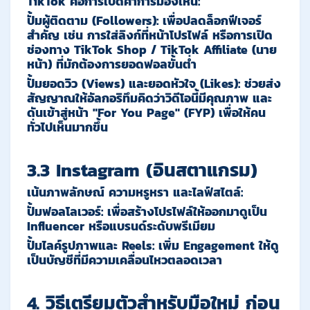
TikTok คือการเปิดค่าการมองเห็น:
ปั้มผู้ติดตาม
(Followers):
เพื่อปลดล็อกฟีเจอร์
สำคัญ เช่น การใส่ลิงก์ที่หน้าโปรไฟล์ หรือการเปิด
ช่องทาง TikTok Shop / TikTok Affiliate (นาย
หน้า) ที่มักต้องการยอดฟอลขั้นต่ำ
ปั้มยอดวิว
(Views)
และยอดหัวใจ
(Likes):
ช่วยส่ง
สัญญาณให้อัลกอริทึมคิดว่าวิดีโอนี้มีคุณภาพ และ
ดันเข้าสู่หน้า "For You Page" (FYP) เพื่อให้คน
ทั่วไปเห็นมากขึ้น
3.3 Instagram (อินสตาแกรม)
เน้นภาพลักษณ์ ความหรูหรา และไลฟ์สไตล์:
ปั้มฟอลโลเวอร์
:
เพื่อสร้างโปรไฟล์ให้ออกมาดูเป็น
Influencer หรือแบรนด์ระดับพรีเมียม
ปั้มไลค์รูปภาพและ
Reels:
เพิ่ม Engagement ให้ดู
เป็นบัญชีที่มีความเคลื่อนไหวตลอดเวลา
4. วิธีเตรียมตัวสำหรับมือใหม่ ก่อน