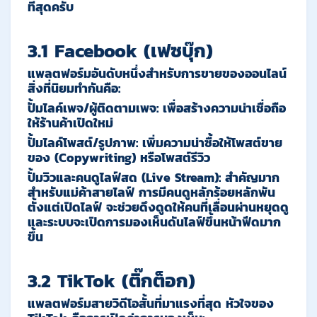
ที่สุดครับ
3.1 Facebook (เฟซบุ๊ก)
แพลตฟอร์มอันดับหนึ่งสำหรับการขายของออนไลน์
สิ่งที่นิยมทำกันคือ:
ปั้มไลค์เพจ
/
ผู้ติดตามเพจ
:
เพื่อสร้างความน่าเชื่อถือ
ให้ร้านค้าเปิดใหม่
ปั้มไลค์โพสต์
/
รูปภาพ
:
เพิ่มความน่าซื้อให้โพสต์ขาย
ของ (Copywriting) หรือโพสต์รีวิว
ปั้มวิวและคนดูไลฟ์สด
(Live Stream):
สำคัญมาก
สำหรับแม่ค้าสายไลฟ์ การมีคนดูหลักร้อยหลักพัน
ตั้งแต่เปิดไลฟ์ จะช่วยดึงดูดให้คนที่เลื่อนผ่านหยุดดู
และระบบจะเปิดการมองเห็นดันไลฟ์ขึ้นหน้าฟีดมาก
ขึ้น
3.2 TikTok (ติ๊กต็อก)
แพลตฟอร์มสายวิดีโอสั้นที่มาแรงที่สุด หัวใจของ