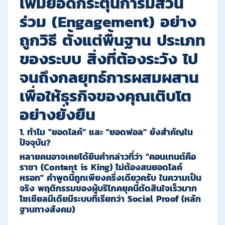
เพิ่มยอดกระตุ้นการมีส่วน
ร่วม (Engagement) อย่าง
ถูกวิธี ตั้งแต่พื้นฐาน ประเภท
ของระบบ สิ่งที่ต้องระวัง ไป
จนถึงกลยุทธ์การผสมผสาน
เพื่อให้ธุรกิจของคุณเติบโต
อย่างยั่งยืน
1. ทำไม "ยอดไลค์" และ "ยอดฟอล" ยังสำคัญใน
ปัจจุบัน?
หลายคนอาจเคยได้ยินคำกล่าวที่ว่า "คอนเทนต์คือ
ราชา (Content is King) ไม่ต้องสนยอดไลค์
หรอก" คำพูดนี้ถูกเพียงครึ่งเดียวครับ ในความเป็น
จริง พฤติกรรมของผู้บริโภคยุคนี้ตัดสินใจเร็วมาก
โซเชียลมีเดียมีระบบที่เรียกว่า
Social Proof (
หลัก
ฐานทางสังคม
)