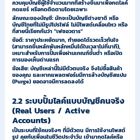
ควบคุมบัญชีผู้ใช้จำนวนมากที่สร้างขึ้นมาเพื่อกดไลค์
กดแชร์ หรือกดติดตามโดยเฉพาะ
ลักษณะของบัญชี
:
มักจะเป็นบัญชีต่างชาติ หรือ
บัญชีไทยที่ไม่มีรูปโปรไฟล์ ไม่มีโพสต์เคลื่อนไหว หรือ
ที่สายนี้เรียกกันว่า "เฟซอวตาร"
ข้อดี
:
ราคาประหยัดมาก, ทำยอดได้รวดเร็วทันใจ
(สามารถขึ้นหลักพันหลักหมื่นได้ในเวลาไม่กี่นาที),
เหมาะสำหรับการปั้มเพื่อผ่านเกณฑ์ขั้นต่ำ หรือเปิด
การมองเห็นด่านแรก
ข้อเสีย
:
บัญชีเหล่านี้ไม่มีตัวตนจริง จึงไม่ซื้อสินค้า
ของคุณ และหากแพลตฟอร์มมีการล้างบัญชีสแปม
(Purge) ยอดอาจมีการลดลงได้
2.2 ระบบปั้มไลค์แบบบัญชีคนจริง
(Real Users / Active
Accounts)
เป็นระบบที่ใช้คนจริงๆ ที่มีตัวตน มีการใช้งานโพสต์
รูป คุยกับเพื่อนในชีวิตประจำวัน เข้ามากดไลค์หรือ