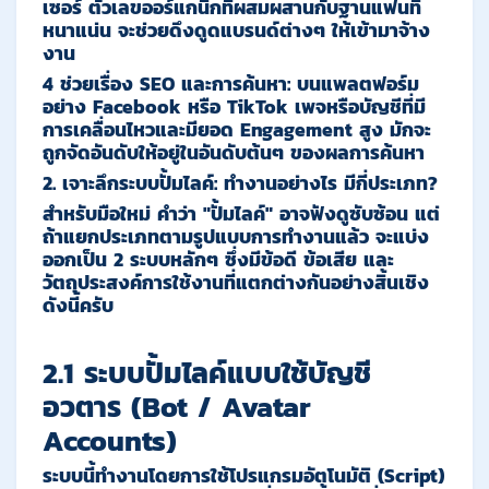
เซอร์ ตัวเลขออร์แกนิกที่ผสมผสานกับฐานแฟนที่
หนาแน่น จะช่วยดึงดูดแบรนด์ต่างๆ ให้เข้ามาจ้าง
งาน
4 ช่วยเรื่อง
SEO
และการค้นหา
:
บนแพลตฟอร์ม
อย่าง Facebook หรือ TikTok เพจหรือบัญชีที่มี
การเคลื่อนไหวและมียอด Engagement สูง มักจะ
ถูกจัดอันดับให้อยู่ในอันดับต้นๆ ของผลการค้นหา
2. เจาะลึกระบบปั้มไลค์: ทำงานอย่างไร มีกี่ประเภท?
สำหรับมือใหม่ คำว่า "ปั้มไลค์" อาจฟังดูซับซ้อน แต่
ถ้าแยกประเภทตามรูปแบบการทำงานแล้ว จะแบ่ง
ออกเป็น 2 ระบบหลักๆ ซึ่งมีข้อดี ข้อเสีย และ
วัตถุประสงค์การใช้งานที่แตกต่างกันอย่างสิ้นเชิง
ดังนี้ครับ
2.1 ระบบปั้มไลค์แบบใช้บัญชี
อวตาร (Bot / Avatar
Accounts)
ระบบนี้ทำงานโดยการใช้โปรแกรมอัตโนมัติ (Script)