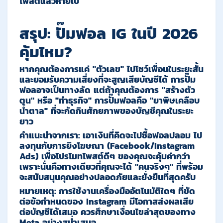
โพสต์แล้วหายไป
สรุป: ปั๊มฟอล IG ในปี 2026
คุ้มไหม?
หากคุณต้องการแค่ "ตัวเลข" ไปโชว์เพื่อนในระยะสั้น
และยอมรับความเสี่ยงที่จะสูญเสียบัญชีได้ การปั๊ม
ฟอลอาจเป็นทางลัด แต่ถ้าคุณต้องการ
"สร้างตัว
ตน"
หรือ
"ทำธุรกิจ"
การปั๊มฟอลคือ
"ยาพิษเคลือบ
น้ำตาล"
ที่จะกัดกินศักยภาพของบัญชีคุณในระยะ
ยาว
คำแนะนำจากเรา:
เอาเงินที่คิดจะไปซื้อฟอลปลอม ไป
ลงทุนกับการยิงโฆษณา (Facebook/Instagram
Ads) เพื่อโปรโมทโพสต์ดีๆ ของคุณจะคุ้มค่ากว่า
เพราะนั่นคือทางเดียวที่คุณจะได้ "คนจริงๆ" ที่พร้อม
จะสนับสนุนคุณอย่างปลอดภัยและยั่งยืนที่สุดครับ
หมายเหตุ: การใช้งานเครื่องมืออัตโนมัติใดๆ ที่ขัด
ต่อข้อกำหนดของ Instagram มีโอกาสส่งผลเสีย
ต่อบัญชีได้เสมอ ควรศึกษาเงื่อนไขล่าสุดของทาง
Meta อย่างสม่ำเสมอ