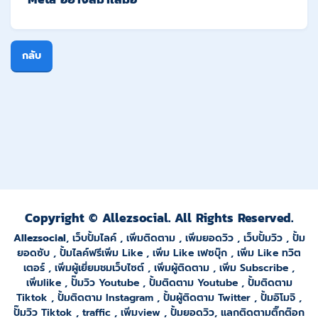
กลับ
Copyright © Allezsocial. All Rights Reserved.
Allezsocial
,
เว็บปั้มไลค์
,
เพิ่มติดตาม
,
เพิ่มยอดวิว
,
เว็บปั้มวิว
,
ปั้ม
ยอดซั
บ ,
ปั้มไลค์ฟรีเพิ่ม Like
,
เพิ่ม Like เฟซบุ๊ก
,
เพิ่ม Like ทวิต
เตอร์
,
เพิ่มผู้เยี่ยมชมเว็บไซต์
,
เพิ่มผู้ติดตาม
,
เพิ่ม Subscribe
,
เพิ่มlike
,
ปั๊มวิว Youtube
,
ปั้มติดตาม Youtube
,
ปั้มติดตาม
Tiktok
,
ปั้มติดตาม Instagram
,
ปั้มผู้ติดตาม Twitter
,
ปั้มอิโมจิ
,
ปั๊มวิว Tiktok
,
traffic
,
เพิ่มview
,
ปั้มยอดวิว
,
แลกติดตามติ๊กต๊อก