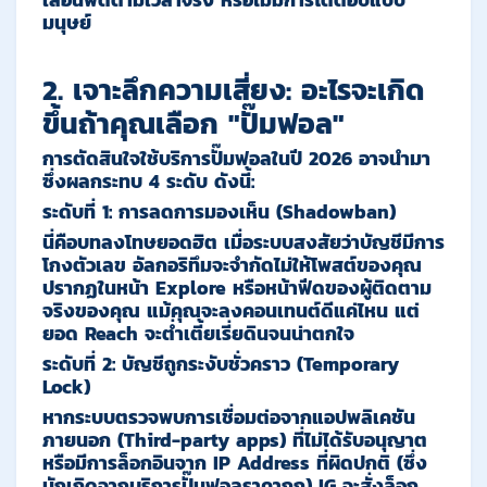
เลื่อนฟีดตามเวลาจริง หรือไม่มีการโต้ตอบแบบ
มนุษย์
2. เจาะลึกความเสี่ยง: อะไรจะเกิด
ขึ้นถ้าคุณเลือก "ปั๊มฟอล"
การตัดสินใจใช้บริการปั๊มฟอลในปี 2026 อาจนำมา
ซึ่งผลกระทบ 4 ระดับ ดังนี้:
ระดับที่ 1: การลดการมองเห็น (Shadowban)
นี่คือบทลงโทษยอดฮิต เมื่อระบบสงสัยว่าบัญชีมีการ
โกงตัวเลข อัลกอริทึมจะจำกัดไม่ให้โพสต์ของคุณ
ปรากฏในหน้า Explore หรือหน้าฟีดของผู้ติดตาม
จริงของคุณ แม้คุณจะลงคอนเทนต์ดีแค่ไหน แต่
ยอด Reach จะต่ำเตี้ยเรี่ยดินจนน่าตกใจ
ระดับที่ 2: บัญชีถูกระงับชั่วคราว (Temporary
Lock)
หากระบบตรวจพบการเชื่อมต่อจากแอปพลิเคชัน
ภายนอก (Third-party apps) ที่ไม่ได้รับอนุญาต
หรือมีการล็อกอินจาก IP Address ที่ผิดปกติ (ซึ่ง
มักเกิดจากบริการปั๊มฟอลราคาถูก) IG จะสั่งล็อก