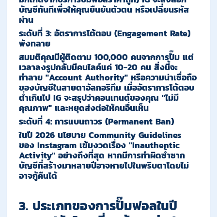
บัญชีทันทีเพื่อให้คุณยืนยันตัวตน หรือเปลี่ยนรหัส
ผ่าน
ระดับที่ 3: อัตราการโต้ตอบ (Engagement Rate)
พังทลาย
สมมติคุณมีผู้ติดตาม 100,000 คนจากการปั๊ม แต่
เวลาลงรูปกลับมีคนไลค์แค่ 10-20 คน สิ่งนี้จะ
ทำลาย
"Account Authority"
หรือความน่าเชื่อถือ
ของบัญชีในสายตาอัลกอริทึม เมื่ออัตราการโต้ตอบ
ต่ำเกินไป IG จะสรุปว่าคอนเทนต์ของคุณ "ไม่มี
คุณภาพ" และหยุดส่งต่อให้คนอื่นเห็น
ระดับที่ 4: การแบนถาวร (Permanent Ban)
ในปี 2026 นโยบาย Community Guidelines
ของ Instagram เข้มงวดเรื่อง
"Inauthentic
Activity"
อย่างถึงที่สุด หากมีการทำผิดซ้ำซาก
บัญชีที่สร้างมาหลายปีอาจหายไปในพริบตาโดยไม่
อาจกู้คืนได้
3. ประเภทของการปั๊มฟอลในปี