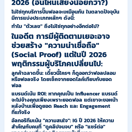
2026 (อันไหนเสี่ยงน้อยกว่า?)
ไม่ใช่ทุกบริการปั๊มฟอลจะเหมือนกัน ในตลาดปัจจุบัน
มีการแบ่งประเภทหลักๆ ดังนี้:
ทำไม "ตัวเลข" ถึงไม่ใช่ทุกอย่างอีกต่อไป?
ในอดีต การมีผู้ติดตามเยอะอาจ
ช่วยสร้าง "ความน่าเชื่อถือ"
(Social Proof) แต่ในปี 2026
พฤติกรรมผู้บริโภคเปลี่ยนไป:
ลูกค้าฉลาดขึ้น:
เดี๋ยวนี้ใครๆ ก็ดูออกว่าฟอลปลอม
หรือฟอลจริง โดยเช็คจากยอดไลค์เทียบกับยอด
ฟอล
แบรนด์เน้น ROI:
หากคุณเป็น Influencer แบรนด์
จะไม่จ้างคุณเพียงเพราะยอดฟอล แต่เขาจะขอหน้า
หลังบ้านเพื่อดูยอด Reach และ Engagement
ที่แท้จริง
อัลกอริทึมเน้น "ความสนใจ":
IG ปี 2026 ให้ความ
สำคัญกับคนที่ "ดูคลิปจนจบ" หรือ "แชร์ต่อ"