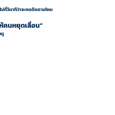
่กี่วินาทีว่าจะกดติดตามไหม
ให้คนหยุดเลื่อน”
นดู