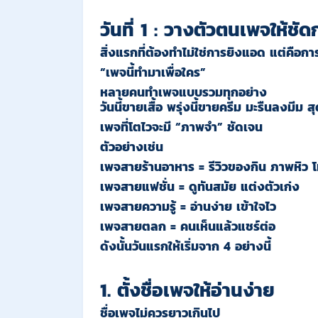
วันที่ 1 : วางตัวตนเพจให้ชัด
สิ่งแรกที่ต้องทำไม่ใช่การยิงแอด แต่คือก
“เพจนี้ทำมาเพื่อใคร”
หลายคนทำเพจแบบรวมทุกอย่าง
วันนี้ขายเสื้อ พรุ่งนี้ขายครีม มะรืนลงมีม ส
เพจที่โตไวจะมี “ภาพจำ” ชัดเจน
ตัวอย่างเช่น
เพจสายร้านอาหาร = รีวิวของกิน ภาพหิว โ
เพจสายแฟชั่น = ดูทันสมัย แต่งตัวเก่ง
เพจสายความรู้ = อ่านง่าย เข้าใจไว
เพจสายตลก = คนเห็นแล้วแชร์ต่อ
ดังนั้นวันแรกให้เริ่มจาก 4 อย่างนี้
1. ตั้งชื่อเพจให้อ่านง่าย
ชื่อเพจไม่ควรยาวเกินไป