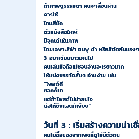
ถ้าภาพดูธรรมดา คนจะเลื่อนผ่าน
ควรใช้
โทนสีชัด
ตัวหนังสือใหญ่
มีจุดเด่นในภาพ
โดยเฉพาะสีฟ้า ชมพู ดำ หรือสีตัดกันแรงๆ
3. อย่าเขียนยาวเกินไป
คนเล่นมือถือไม่ชอบอ่านอะไรยาวมาก
ให้แบ่งบรรทัดสั้นๆ อ่านง่าย เช่น
“โพสต์ดี
ยอดก็มา
แต่ถ้าโพสต์ไม่น่าสนใจ
ต่อให้ยิงแอดก็เงียบ”
วันที่ 3 : เริ่มสร้างความน่าเชื
คนไม่ซื้อของจากเพจที่ดูไม่มีตัวตน