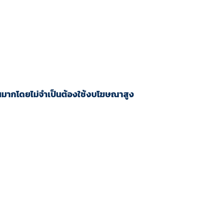
นวนมากโดยไม่จำเป็นต้องใช้งบโฆษณาสูง