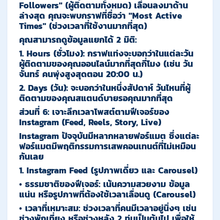
Followers" (ผู้ติดตามทั้งหมด)
เลื่อนลงมาด้าน
ล่างสุด คุณจะพบกราฟที่ชื่อว่า
"Most Active
Times" (ช่วงเวลาที่ใช้งานมากที่สุด)
คุณสามารถดูข้อมูลแยกได้ 2 มิติ:
1.
Hours (ชั่วโมง):
กราฟแท่งจะบอกว่าในแต่ละวัน
ผู้ติดตามของคุณออนไลน์มากที่สุดกี่โมง (เช่น วัน
จันทร์ คนพุ่งสูงสุดตอน 20:00 น.)
2.
Days (วัน):
จะบอกว่าในหนึ่งสัปดาห์ วันไหนที่ผู้
ติดตามของคุณสแตนด์บายรอคุณมากที่สุด
ส่วนที่ 6: เจาะลึกเวลาโพสต์ตามฟีเจอร์ของ
Instagram (Feed, Reels, Story, Live)
Instagram ปัจจุบันมีหลากหลายฟอร์แมต ซึ่งแต่ละ
ฟอร์แมตมีพฤติกรรมการเสพคอนเทนต์ที่ไม่เหมือน
กันเลย
1. Instagram Feed (รูปภาพเดี่ยว และ Carousel)
•
ธรรมชาติของฟีเจอร์:
เน้นความสวยงาม ข้อมูล
แน่น หรือรูปภาพที่ต้องใช้เวลาเลื่อนดู (Carousel)
•
เวลาที่เหมาะสม:
ช่วงเวลาที่คนมีเวลาอยู่นิ่งๆ เช่น
ช่วงพักเที่ยง หรือช่วงหลัง 2 ทุ่มเป็นต้นไป เพื่อให้