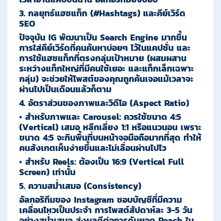
3. กลยุทธ์แฮชแท็ก (#Hashtags) และคีย์เวิร์ด
SEO
ปัจจุบัน IG พัฒนาเป็น Search Engine มากขึ้น
การใส่คีย์เวิร์ดที่คนค้นหาบ่อยๆ ไว้ในแคปชั่น และ
การใช้แฮชแท็กที่ตรงกลุ่มเป้าหมาย (ผสมผสาน
ระหว่างแท็กใหญ่ที่มีคนใช้เยอะ และแท็กเล็กเฉพาะ
กลุ่ม) จะช่วยให้โพสต์ของคุณถูกค้นเจอแม้เวลาจะ
ผ่านไปเป็นเดือนแล้วก็ตาม
4. อัตราส่วนของภาพและวิดีโอ (Aspect Ratio)
• สำหรับภาพและ Carousel: ควรใช้ขนาด
4:5
(Vertical)
เสมอ หลีกเลี่ยง 1:1 หรือแนวนอน เพราะ
ขนาด 4:5 จะกินพื้นที่บนหน้าจอมือถือมากที่สุด ทำให้
คนสังเกตเห็นง่ายขึ้นและไม่เลื่อนผ่านไปไว
• สำหรับ Reels: ต้องเป็น
16:9 (Vertical Full
Screen)
เท่านั้น
5. ความสม่ำเสมอ (Consistency)
อัลกอริทึมของ Instagram ชอบบัญชีที่มีความ
เคลื่อนไหวเป็นประจำ การโพสต์สัปดาห์ละ 3-5 วัน
อย่างสม่ำเสมอ ส่งผลดีต่อการดันยอด Reach ใน