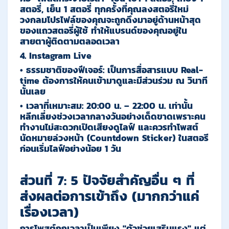
สตอรี่, เย็น 1 สตอรี่ ทุกครั้งที่คุณลงสตอรี่ใหม่
วงกลมโปรไฟล์ของคุณจะถูกดึงมาอยู่ด้านหน้าสุด
ของแถวสตอรี่ผู้ใช้ ทำให้แบรนด์ของคุณอยู่ใน
สายตาผู้ติดตามตลอดเวลา
4. Instagram Live
•
ธรรมชาติของฟีเจอร์:
เป็นการสื่อสารแบบ Real-
time ต้องการให้คนเข้ามาดูและมีส่วนร่วม ณ วินาที
นั้นเลย
•
เวลาที่เหมาะสม:
20:00 น. – 22:00 น.
เท่านั้น
หลีกเลี่ยงช่วงเวลากลางวันอย่างเด็ดขาดเพราะคน
ทำงานไม่สะดวกเปิดเสียงดูไลฟ์ และควรทำโพสต์
นัดหมายล่วงหน้า (Countdown Sticker) ในสตอรี
ก่อนเริ่มไลฟ์อย่างน้อย 1 วัน
ส่วนที่ 7: 5 ปัจจัยสำคัญอื่น ๆ ที่
ส่งผลต่อการเข้าถึง (มากกว่าแค่
เรื่องเวลา)
การโพสต์ถูกเวลาเป็นเพียง
"ตัวช่วยเสริมแรง"
แต่