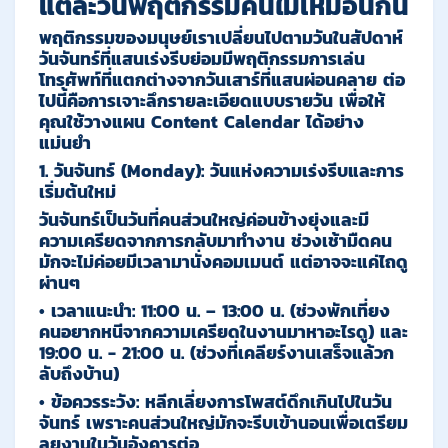
แต่ละวันพฤติกรรมคนไม่เหมือนกัน
พฤติกรรมของมนุษย์เราเปลี่ยนไปตามวันในสัปดาห์
วันจันทร์ที่แสนเร่งรีบย่อมมีพฤติกรรมการเล่น
โทรศัพท์ที่แตกต่างจากวันเสาร์ที่แสนผ่อนคลาย ต่อ
ไปนี้คือการเจาะลึกรายละเอียดแบบรายวัน เพื่อให้
คุณใช้วางแผน Content Calendar ได้อย่าง
แม่นยำ
1. วันจันทร์ (Monday): วันแห่งความเร่งรีบและการ
เริ่มต้นใหม่
วันจันทร์เป็นวันที่คนส่วนใหญ่ค่อนข้างยุ่งและมี
ความเครียดจากการกลับมาทำงาน ช่วงเช้ามืดคน
มักจะไม่ค่อยมีเวลามานั่งคอมเมนต์ แต่อาจจะแค่ไถดู
ผ่านๆ
•
เวลาแนะนำ:
11:00 น. – 13:00 น.
(ช่วงพักเที่ยง
คนอยากหนีจากความเครียดในงานมาหาอะไรดู) และ
19:00 น. - 21:00 น.
(ช่วงที่เคลียร์งานเสร็จแล้วก
ลับถึงบ้าน)
•
ข้อควรระวัง:
หลีกเลี่ยงการโพสต์ดึกเกินไปในวัน
จันทร์ เพราะคนส่วนใหญ่มักจะรีบเข้านอนเพื่อเตรียม
ลุยงานในวันอังคารต่อ