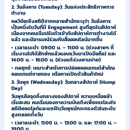
2. วันอังคาร (Tuesday): วันแห่งประสิทธิภาพการ
ทำงาน
ผลวิจัยเชิงสถิติจากหลายสำนักระบุว่า
วันอังคาร
เป็นหนึ่งในวันที่มี Engagement สูงที่สุดในสัปดาห์
เนื่องจากคนเริ่มปรับตัวเข้ากับสัปดาห์การทำงานได้
แล้ว และมีอารมณ์ร่วมกับสื่อออนไลน์มากขึ้น
•
เวลาแนะนำ:
09:00 น. – 11:00 น.
(ช่วงสายๆ ที่
เริ่มงานไปได้สักพักแล้วแอบแว้บมาเปิดมือถือ) และ
14:00 น. - 16:00 น.
(ช่วงแก้ง่วงยามบ่าย)
•
กลยุทธ์:
เหมาะสำหรับการปล่อยคอนเทนต์สำคัญ
คอนเทนต์ขายของ หรือการเปิดตัวสินค้าใหม่
3. วันพุธ (Wednesday): วันกลางสัปดาห์ (Hump
Day)
วันพุธคือจุดกึ่งกลางของสัปดาห์ ความเหนื่อยล้า
เริ่มสะสม คนเริ่มมองหาความบันเทิงเพื่อจรรโลงใจ
สถิติยอดไลก์และแชร์ในวันพุธมักจะทรงตัวในระดับ
สูงตลอดทั้งวัน
•
เวลาแนะนำ:
11:00 น. – 13:00 น.
และ
17:00 น. –
19:00 น.