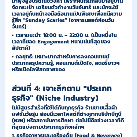
มาพุ่งสูงปรี๊ดในช่วงค่ำ เพราะคนเริ่มกลับมาอยู่บ้าน
จัดกระเป๋า เตรียมตัวทำงานวันจันทร์ และมักจะใช้
เวลาอยู่กับหน้าจอมือถือนานเป็นพิเศษเพื่อหนีความ
รู้สึก "Sunday Scaries" (อาการนอยด์ก่อนวัน
จันทร์)
•
เวลาแนะนำ:
18:00 น. – 22:00 น.
(เป็นหนึ่งใน
เวลาที่ยอด Engagement หนาแน่นที่สุดของ
สัปดาห์)
•
กลยุทธ์:
เหมาะมากสำหรับการลงคอนเทนต์
ประเภทสรุปความรู้, คอนเทนต์เปิดใจ, สตอรี่ยาวๆ
หรือเปิดไลฟ์สดขายของ
ส่วนที่ 4: เจาะลึกตาม "ประเภท
ธุรกิจ" (Niche Industry)
ไม่มีสูตรสำเร็จที่ใช้ได้กับทุกธุรกิจ ร้านขายเสื้อผ้า
แฟชั่นวัยรุ่น ย่อมมีเวลาโพสต์ที่ต่างจากบริษัทบีทูบี
(B2B) หรือสถาบันการศึกษา ต่อไปนี้คือช่วงเวลาที่ดี
ที่สุดแบ่งตามประเภทธุรกิจหลักๆ
1. ธุรกิจอาหารและเครื่องดื่ม (Food & Beverage)