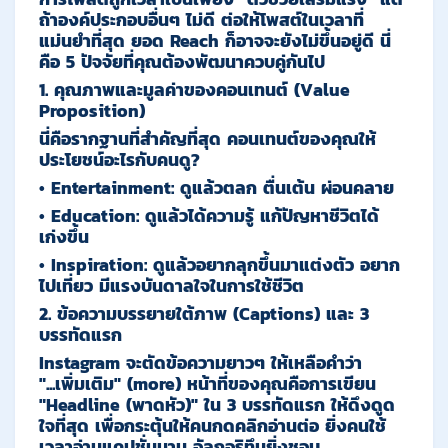
ถ้าองค์ประกอบอื่นๆ ไม่ดี ต่อให้โพสต์ในเวลาที่
แม่นยำที่สุด ยอด Reach ก็อาจจะยังไม่ขึ้นอยู่ดี นี่
คือ 5 ปัจจัยที่คุณต้องพัฒนาควบคู่กันไป
1. คุณภาพและมูลค่าของคอนเทนต์ (Value
Proposition)
นี่คือรากฐานที่สำคัญที่สุด คอนเทนต์ของคุณให้
ประโยชน์อะไรกับคนดู?
•
Entertainment:
ดูแล้วตลก ตื่นเต้น ผ่อนคลาย
•
Education:
ดูแล้วได้ความรู้ แก้ปัญหาชีวิตได้
เก่งขึ้น
•
Inspiration:
ดูแล้วอยากลุกขึ้นมาแต่งตัว อยาก
ไปเที่ยว มีแรงบันดาลใจในการใช้ชีวิต
2. ข้อความบรรยายใต้ภาพ (Captions) และ 3
บรรทัดแรก
Instagram จะตัดข้อความยาวๆ ให้เหลือคำว่า
"...เพิ่มเติม" (more) หน้าที่ของคุณคือการเขียน
"Headline (พาดหัว)" ใน 3 บรรทัดแรก
ให้ดึงดูด
ใจที่สุด เพื่อกระตุ้นให้คนกดคลิกอ่านต่อ ยิ่งคนใช้
เวลาอ่านแคปชั่นนาน อัลกอริทึมยิ่งชอบ