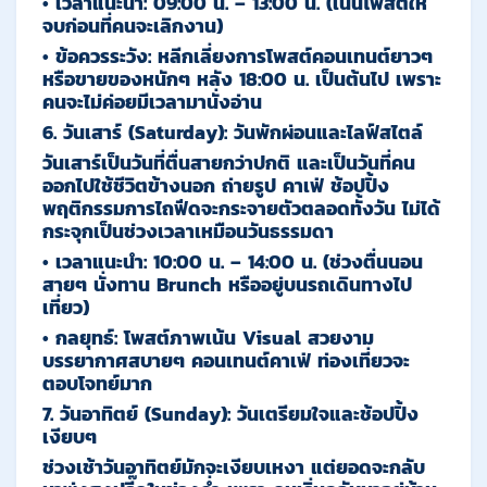
•
เวลาแนะนำ:
09:00 น. – 13:00 น.
(เน้นโพสต์ให้
จบก่อนที่คนจะเลิกงาน)
•
ข้อควรระวัง:
หลีกเลี่ยงการโพสต์คอนเทนต์ยาวๆ
หรือขายของหนักๆ หลัง 18:00 น. เป็นต้นไป เพราะ
คนจะไม่ค่อยมีเวลามานั่งอ่าน
6. วันเสาร์ (Saturday): วันพักผ่อนและไลฟ์สไตล์
วันเสาร์เป็นวันที่ตื่นสายกว่าปกติ และเป็นวันที่คน
ออกไปใช้ชีวิตข้างนอก ถ่ายรูป คาเฟ่ ช้อปปิ้ง
พฤติกรรมการไถฟีดจะกระจายตัวตลอดทั้งวัน ไม่ได้
กระจุกเป็นช่วงเวลาเหมือนวันธรรมดา
•
เวลาแนะนำ:
10:00 น. – 14:00 น.
(ช่วงตื่นนอน
สายๆ นั่งทาน Brunch หรืออยู่บนรถเดินทางไป
เที่ยว)
•
กลยุทธ์:
โพสต์ภาพเน้น Visual สวยงาม
บรรยากาศสบายๆ คอนเทนต์คาเฟ่ ท่องเที่ยวจะ
ตอบโจทย์มาก
7. วันอาทิตย์ (Sunday): วันเตรียมใจและช้อปปิ้ง
เงียบๆ
ช่วงเช้าวันอาทิตย์มักจะเงียบเหงา แต่ยอดจะกลับ