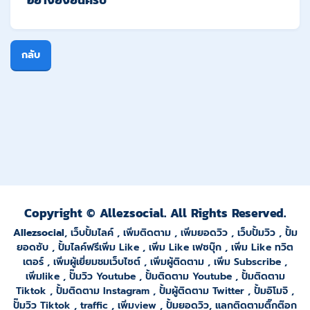
อย่างยั่งยืนครับ
กลับ
Copyright © Allezsocial. All Rights Reserved.
Allezsocial
,
เว็บปั้มไลค์
,
เพิ่มติดตาม
,
เพิ่มยอดวิว
,
เว็บปั้มวิว
,
ปั้ม
ยอดซั
บ ,
ปั้มไลค์ฟรีเพิ่ม Like
,
เพิ่ม Like เฟซบุ๊ก
,
เพิ่ม Like ทวิต
เตอร์
,
เพิ่มผู้เยี่ยมชมเว็บไซต์
,
เพิ่มผู้ติดตาม
,
เพิ่ม Subscribe
,
เพิ่มlike
,
ปั๊มวิว Youtube
,
ปั้มติดตาม Youtube
,
ปั้มติดตาม
Tiktok
,
ปั้มติดตาม Instagram
,
ปั้มผู้ติดตาม Twitter
,
ปั้มอิโมจิ
,
ปั๊มวิว Tiktok
,
traffic
,
เพิ่มview
,
ปั้มยอดวิว
,
แลกติดตามติ๊กต๊อก