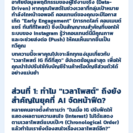
อาศัยข้อมูลพฤติกรรมของผู้ใช้งานจริง (Data-
Driven) หากคุณโพสต์ในช่วงเวลาที่กลุ่มเป้าหมาย
กำลังไถหน้าจอพอดี คอนเทนต์ของคุณจะมีโอกาส
เกิด
"Early Engagement"
(การกดไลก์ คอมเมนต์
แชร์ ทันทีที่โพสต์) ซึ่งเป็นสัญญาณสำคัญที่บอกให้
ระบบของ Instagram รู้ว่าคอนเทนต์นี้มีคุณภาพ
และจะช่วยส่งต่อ (Push) ให้คนเห็นมากขึ้นเป็น
ทวีคูณ
บทความนี้จะพาคุณไปเจาะลึกทุกแง่มุมเกี่ยวกับ
"เวลาโพสต์ IG ที่ดีที่สุด"
อัปเดตข้อมูลล่าสุด เพื่อให้
คุณนำไปปรับใช้กับบัญชีร้านค้าหรือบัญชีส่วนตัวได้
อย่างแม่นยำ
ส่วนที่ 1: ทำไม "เวลาโพสต์" ถึงยัง
สำคัญในยุคที่ AI จัดหน้าฟีด?
หลายคนอาจตั้งคำถามว่า “ในเมื่อ IG ปรับฟีดให้
แสดงผลตามความสนใจ (Interest) ไม่ได้แสดง
ตามเวลาโพสต์แบบเป๊ะๆ (Chronological Order)
แล้วทำไมเรายังต้องสนใจเรื่องเวลาโพสต์อีก?”