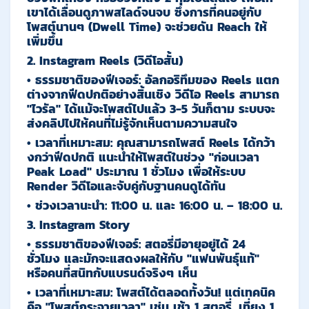
เขาได้เลื่อนดูภาพสไลด์จนจบ ซึ่งการที่คนอยู่กับ
โพสต์นานๆ (Dwell Time) จะช่วยดัน Reach ให้
เพิ่มขึ้น
2. Instagram Reels (วิดีโอสั้น)
•
ธรรมชาติของฟีเจอร์:
อัลกอริทึมของ Reels แตก
ต่างจากฟีดปกติอย่างสิ้นเชิง วิดีโอ Reels สามารถ
"ไวรัล" ได้แม้จะโพสต์ไปแล้ว 3-5 วันก็ตาม ระบบจะ
ส่งคลิปไปให้คนที่ไม่รู้จักเห็นตามความสนใจ
•
เวลาที่เหมาะสม:
คุณสามารถโพสต์ Reels ได้กว้า
งกว่าฟีดปกติ แนะนำให้โพสต์ในช่วง
"ก่อนเวลา
Peak Load" ประมาณ 1 ชั่วโมง
เพื่อให้ระบบ
Render วิดีโอและจับคู่กับฐานคนดูได้ทัน
•
ช่วงเวลานะนำ:
11:00 น. และ 16:00 น. – 18:00 น.
3. Instagram Story
•
ธรรมชาติของฟีเจอร์:
สตอรี่มีอายุอยู่ได้ 24
ชั่วโมง และมักจะแสดงผลให้กับ "แฟนพันธุ์แท้"
หรือคนที่สนิทกับแบรนด์จริงๆ เห็น
•
เวลาที่เหมาะสม:
โพสต์ได้ตลอดทั้งวัน!
แต่เทคนิค
คือ
"โพสต์กระจายเวลา"
เช่น เช้า 1 สตอรี่, เที่ยง 1