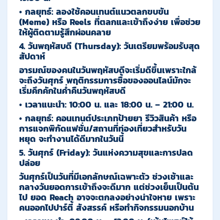
•
กลยุทธ์:
ลองใช้คอนเทนต์แนวตลกขบขัน
(Meme) หรือ Reels ที่ตลกและเข้าถึงง่าย เพื่อช่วย
ให้ผู้ติดตามรู้สึกผ่อนคลาย
4. วันพฤหัสบดี (Thursday): วันเตรียมพร้อมรับสุด
สัปดาห์
อารมณ์ของคนในวันพฤหัสบดีจะเริ่มดีขึ้นเพราะใกล้
จะถึงวันศุกร์ พฤติกรรมการซื้อของออนไลน์มักจะ
เริ่มคึกคักในค่ำคืนวันพฤหัสบดี
•
เวลาแนะนำ:
10:00 น.
และ
18:00 น. – 21:00 น.
•
กลยุทธ์:
คอนเทนต์ประเภทป้ายยา รีวิวสินค้า หรือ
การแจกพิกัดแฟชั่น/สถานที่ท่องเที่ยวสำหรับวัน
หยุด จะทำงานได้ดีมากในวันนี้
5. วันศุกร์ (Friday): วันแห่งความสุขและการปลด
ปล่อย
วันศุกร์เป็นวันที่มีเอกลักษณ์เฉพาะตัว ช่วงเช้าและ
กลางวันยอดการเข้าถึงจะดีมาก แต่ช่วงเย็นเป็นต้น
ไป ยอด Reach อาจจะตกลงอย่างน่าใจหาย เพราะ
คนออกไปปาร์ตี้ สังสรรค์ หรือทำกิจกรรมนอกบ้าน