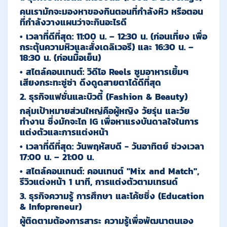
คนเรามักจะมองหาของกินตอนที่กำลังหิว หรือตอน
ที่กำลังวางแผนว่าจะกินอะไรดี
•
เวลาที่ดีที่สุด:
11:00 น. – 12:30 น.
(ก่อนเที่ยง เพื่อ
กระตุ้นความหิวและสั่งเดลิเวอรี) และ
16:30 น. –
18:30 น.
(ก่อนมื้อเย็น)
•
สไตล์คอนเทนต์:
วิดีโอ Reels ซูมอาหารเยิ้มๆ
เสียงกระทะซู่ซ่า ดึงดูดสายตาได้ดีที่สุด
2. ธุรกิจแฟชั่นและบิวตี้ (Fashion & Beauty)
กลุ่มเป้าหมายส่วนใหญ่คือผู้หญิง วัยรุ่น และวัย
ทำงาน ซึ่งมักจะไถ IG เพื่อหาแรงบันดาลใจในการ
แต่งตัวและการแต่งหน้า
•
เวลาที่ดีที่สุด:
วันพฤหัสบดี - วันอาทิตย์ ช่วงเวลา
17:00 น. – 21:00 น.
•
สไตล์คอนเทนต์:
คอนเทนต์ "Mix and Match",
รีวิวแต่งหน้า 1 นาที, การแต่งตัวตามเทรนด์
3. ธุรกิจความรู้ การศึกษา และโค้ชชิ่ง (Education
& Infopreneur)
ผู้ติดตามต้องการสาระ ความรู้เพื่อพัฒนาตนเอง