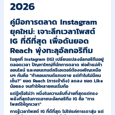
2026
คู่มือการตลาด Instagram
ยุคใหม่: เจาะลึกเวลาโพสต์
IG ที่ดีที่สุด เพื่อดันยอด
Reach พุ่งทะลุอัลกอริทึม
ในยุคที่ Instagram (IG) เปลี่ยนแปลงอัลกอริทึมอยู่
ตลอดเวลา ปัญหาใหญ่ที่นักการตลาด พ่อค้าแม่ค้า
ออนไลน์ และคอนเทนต์ครีเอเตอร์ต้องเผชิญเหมือ
นๆ กันคือ
"ทำคอนเทนต์แทบตาย แต่ทำไมไม่มีคน
เห็น?"
ยอด Reach (การเข้าถึง) ลดลง ยอด Like
น้อยลง จนทำให้หลายคนเริ่มท้อ
แต่รู้หรือไม่ว่า หนึ่งในความลับที่ง่ายที่สุดแต่ทรง
พลังที่สุดในการเอาชนะอัลกอริทึม IG คือ
"การ
โพสต์ให้ถูกเวลา"
การรู้เวลาโพสต์ IG ที่ดีที่สุด ไม่ใช่แค่การเดาสุ่ม แต่