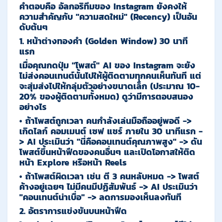
คำตอบคือ
อัลกอริทึมของ Instagram ยังคงให้
ความสำคัญกับ "ความสดใหม่" (Recency) เป็นอัน
ดับต้นๆ
1. หน้าต่างทองคำ (Golden Window) 30 นาที
แรก
เมื่อคุณกดปุ่ม "โพสต์" AI ของ Instagram จะยัง
ไม่ส่งคอนเทนต์นั้นไปให้ผู้ติดตามทุกคนเห็นทันที แต่
จะสุ่มส่งไปให้กลุ่มตัวอย่างขนาดเล็ก (ประมาณ 10-
20% ของผู้ติดตามทั้งหมด) ดูว่ามีการตอบสนอง
อย่างไร
• ถ้าโพสต์ถูกเวลา คนกำลังเล่นมือถืออยู่พอดี ->
เกิดไลก์ คอมเมนต์ เซฟ แชร์ ภายใน 30 นาทีแรก -
> AI ประเมินว่า "นี่คือคอนเทนต์คุณภาพสูง" -> ดัน
โพสต์ขึ้นหน้าฟีดของคนอื่นๆ และเปิดโอกาสให้ติด
หน้า Explore หรือหน้า Reels
• ถ้าโพสต์ผิดเวลา เช่น ตี 3 คนหลับหมด -> โพสต์
ค้างอยู่เฉยๆ ไม่มีคนมีปฏิสัมพันธ์ -> AI ประเมินว่า
"คอนเทนต์น่าเบื่อ" -> ลดการมองเห็นลงทันที
2. อัตราการแข่งขันบนหน้าฟีด